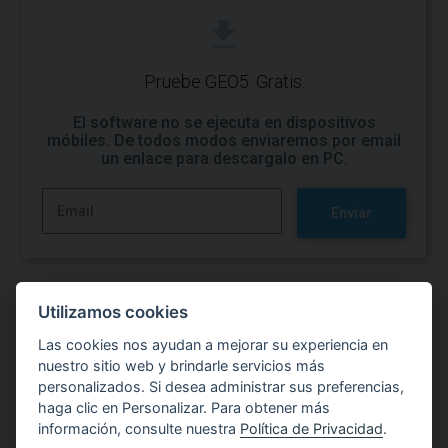
Pruebe GEO5. Gratis.
El software no se ejecuta en dispositivos
móbiles. De todos modos enviaremos por email
un enlace para descargalo en PC.
Enviar
Utilizamos cookies
Las cookies nos ayudan a mejorar su experiencia en
Pruebe trabajar con el software GEO5
nuestro sitio web y brindarle servicios más
personalizados. Si desea administrar sus preferencias,
Versión Trial
haga clic en Personalizar. Para obtener más
información, consulte nuestra
Política de Privacidad
.