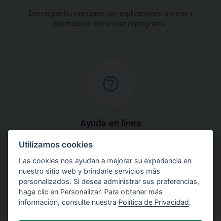
Descargue los manuales con explicaciones teóricas y
prácticas de cómo usar el programa.
Ayuda en línea
Utilizamos cookies
Acceda a explicaciones detalladas sobre los métodos
utilizados en nuestro software.
Las cookies nos ayudan a mejorar su experiencia en
nuestro sitio web y brindarle servicios más
personalizados. Si desea administrar sus preferencias,
haga clic en Personalizar. Para obtener más
información, consulte nuestra
Política de Privacidad
.