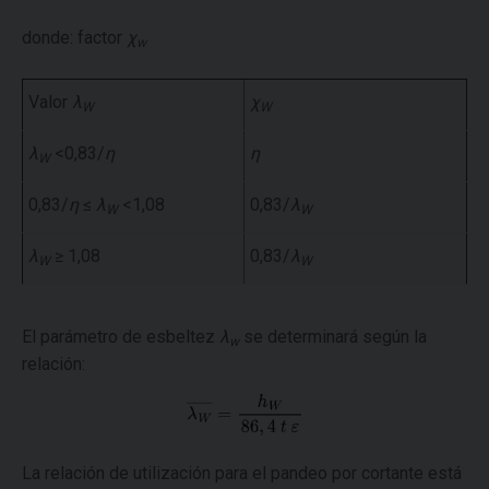
donde: factor
χ
w
Valor
λ
χ
W
W
λ
<0,83/
η
η
W
0,83/
η
≤
λ
<1,08
0,83/
λ
W
W
λ
≥ 1,08
0,83/
λ
W
W
El parámetro de esbeltez
λ
se determinará según la
w
relación:
La relación de utilización para el pandeo por cortante está