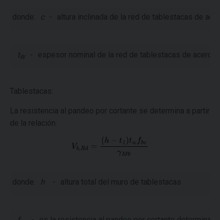
donde:
c
-
altura inclinada de la red de tablestacas de ace
t
-
espesor nominal de la red de tablestacas de acero
W
Tablestacas:
La resistencia al pandeo por cortante se determina a partir
de la relación:
donde:
h
-
altura total del muro de tablestacas
f
-
es la resistencia al pandeo por cortante determinada p