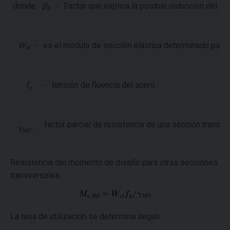
donde:
β
-
Factor que explica la posible reducción del mó
B
W
-
es el módulo de sección elástica determinado para 
el
f
-
tensión de fluencia del acero
y
factor parcial de resistencia de una sección transve
γ
-
M0
Resistencia del momento de diseño para otras secciones
transversales:
La tasa de utilización se determina según: