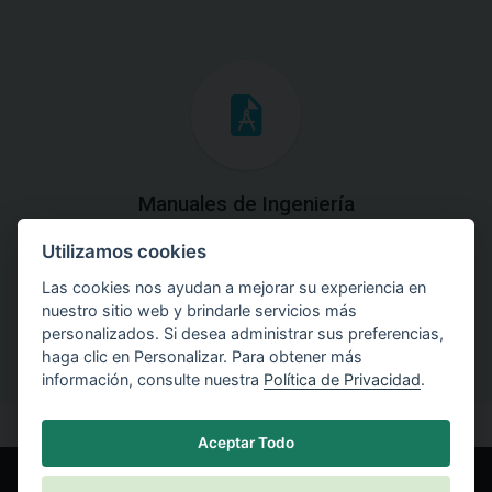
Manuales de Ingeniería
Utilizamos cookies
Descargue los Manuales de Ingeniería con las teorías y
explicaciones prácticas del uso de software.
Las cookies nos ayudan a mejorar su experiencia en
nuestro sitio web y brindarle servicios más
personalizados. Si desea administrar sus preferencias,
haga clic en Personalizar. Para obtener más
información, consulte nuestra
Política de Privacidad
.
Aceptar Todo