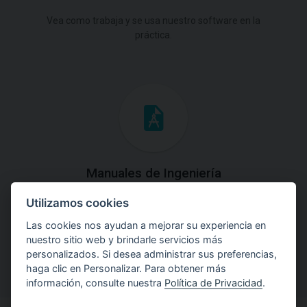
Vea como trabaja y se usa nuestro software en la
práctica.
Manuales de Ingeniería
Utilizamos cookies
Descargue los Manuales de Ingeniería con las teorías y
explicaciones prácticas del uso de software.
Las cookies nos ayudan a mejorar su experiencia en
nuestro sitio web y brindarle servicios más
personalizados. Si desea administrar sus preferencias,
haga clic en Personalizar. Para obtener más
información, consulte nuestra
Política de Privacidad
.