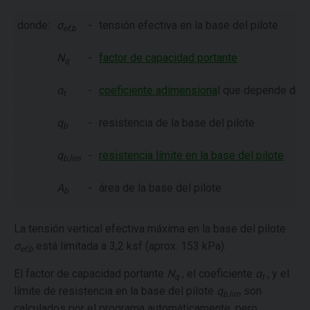
donde:
σ
-
tensión efectiva en la base del pilote
ef,b
N
-
factor de capacidad portante
q
α
-
coeficiente adimensiona
l que depende de la
t
q
-
resistencia de la base del pilote
b
q
-
resistencia límite en la base del pilote
b,lim
A
-
área de la base del pilote
b
La tensión vertical efectiva máxima en la base del pilote
σ
está limitada a 3,2 ksf (aprox. 153 kPa).
ef,b
El factor de capacidad portante
N
, el coeficiente
α
, y el
q
t
límite de resistencia en la base del pilote
q
son
b,lim
calculados por el programa automáticamente, pero