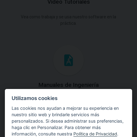
Video Tutoriales
Vea como trabaja y se usa nuestro software en la
práctica.
Manuales de Ingeniería
Utilizamos cookies
Descargue los Manuales de Ingeniería con las teorías y
explicaciones prácticas del uso de software.
Las cookies nos ayudan a mejorar su experiencia en
nuestro sitio web y brindarle servicios más
personalizados. Si desea administrar sus preferencias,
haga clic en Personalizar. Para obtener más
información, consulte nuestra
Política de Privacidad
.