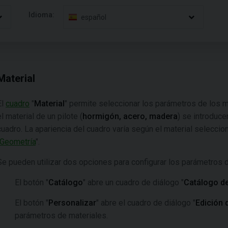
Idioma:
español
Material
El
cuadro
"
Material
" permite seleccionar los parámetros de los m
el material de un pilote (
hormigón, acero, madera
) se introduce
cuadro. La apariencia del cuadro varía según el material seleccio
Geometría
".
Se pueden utilizar dos opciones para configurar los parámetros d
El botón "
Catálogo
" abre un cuadro de diálogo "
Catálogo de
El botón "
Personalizar
" abre el cuadro de diálogo "
Edición 
parámetros de materiales.