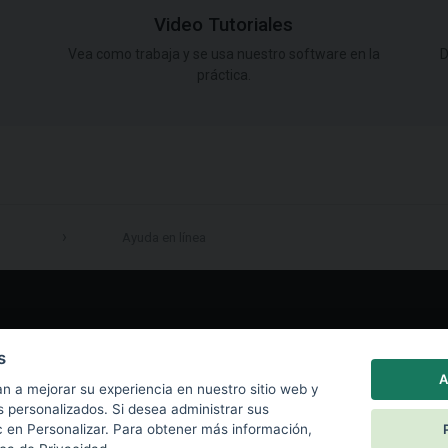
Video Tutoriales
Vea como trabaja y se usa nuestro software en la
D
práctica.
Ayuda en línea
LinkedIn
s
A
n a mejorar su experiencia en nuestro sitio web y
s personalizados. Si desea administrar sus
c en Personalizar. Para obtener más información,