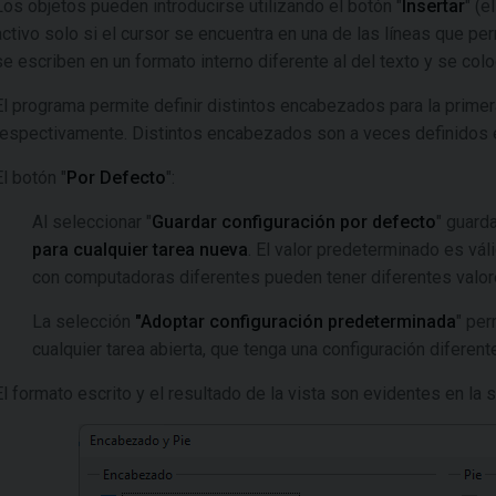
Los objetos pueden introducirse utilizando el botón "
Insertar
" (e
activo solo si el cursor se encuentra en una de las líneas que per
se escriben en un formato interno diferente al del texto y se colo
El programa permite definir distintos encabezados para la prime
respectivamente. Distintos encabezados son a veces definidos 
El botón "
Por Defecto
":
Al seleccionar "
Guardar configuración por defecto
" guard
para cualquier tarea nueva
. El valor predeterminado es vál
con computadoras diferentes pueden tener diferentes valo
La selección
"Adoptar configuración predeterminada
" per
cualquier tarea abierta, que tenga una configuración diferent
El formato escrito y el resultado de la vista son evidentes en la s