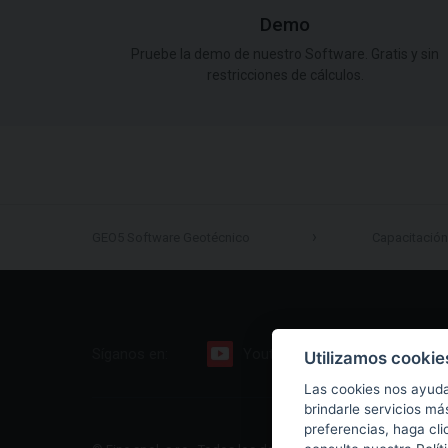
Demo
Pruebe la demo de nuestro Software. Gratis y sin
restricciones de cálculos.
GEO5 Software Geotécnico
Capacitación
Síganos en:
Youtube
Facebook
Utilizamos cookie
Las cookies nos ayuda
brindarle servicios má
preferencias, haga cli