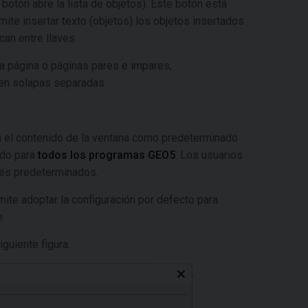
l botón abre la lista de objetos). Este botón está
mite insertar texto (objetos) los objetos insertados
can entre llaves.
ra página o páginas pares e impares,
en solapas separadas.
a el contenido de la ventana como predeterminado
ido para
todos los programas GEO5
. Los usuarios
res predeterminados.
mite adoptar la configuración por defecto para
e.
iguiente figura.