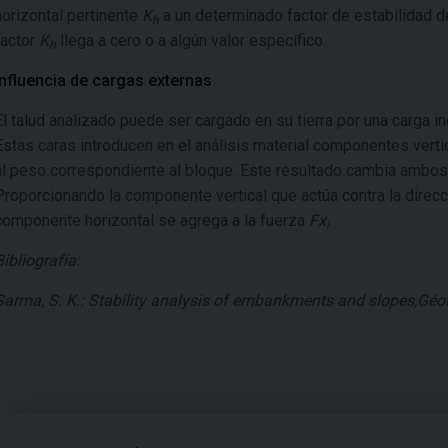
horizontal pertinente
K
a un determinado factor de estabilidad d
h
factor
K
llega a cero o a algún valor específico.
h
Influencia de cargas externas
El talud analizado puede ser cargado en su tierra por una carga i
Estas caras introducen en el análisis material componentes vertic
al peso correspondiente al bloque. Este resultado cambia ambos, 
Proporcionando la componente vertical que actúa contra la direcc
componente horizontal se agrega a la fuerza
Fx
.
i
Bibliografía:
Sarma, S. K.: Stability analysis of embankments and slopes,Gé