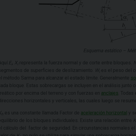
Esquema estático – Mé
Aquí:
E
,
X
representa la fuerza normal y de corte entre bloques
.
i
i
segmentos de superficies de deslizamiento.
W
es el peso del 
i
el método Sarma para alcanzar el estado límite. Generalmente
so
cada bloque. Estas sobrecargas se incluyen en el análisis junto c
freático por encima del terreno y con fuerzas en
anclajes
. Todas 
direcciones horizontales y verticales, las cuales luego se resu
K
es una constante llamada Factor de
aceleración horizontal
y se
h
equilibrio de los bloques individuales. Existe una relación entre
K
el cálculo del factor de seguridad. En circunstancias normales el 
valor de
K
no nulo se utiliza para simular una sobrecarga horizon