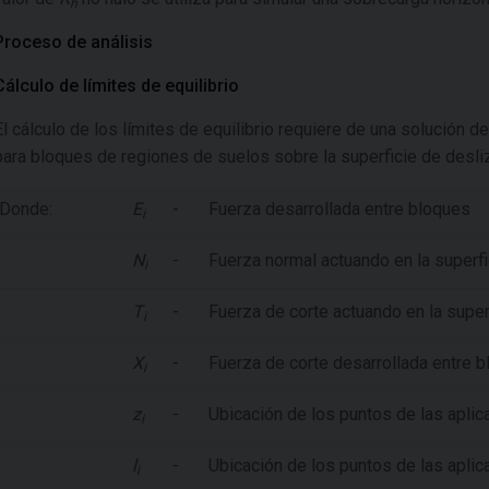
h
Proceso de análisis
Cálculo de límites de equilibrio
El cálculo de los límites de equilibrio requiere de una solución de
para bloques de regiones de suelos sobre la superficie de desli
Donde:
E
-
Fuerza desarrollada entre bloques
i
N
-
Fuerza normal actuando en la superf
i
T
-
Fuerza de corte actuando en la super
i
X
-
Fuerza de corte desarrollada entre 
i
z
-
Ubicación de los puntos de las aplic
i
l
-
Ubicación de los puntos de las aplic
i