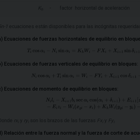
K
-
factor horizontal de aceleración
h
5n-1
ecuaciones están disponibles para las incógnitas requeridas. 
a) Ecuaciones de fuerzas horizontales de equilibrio en bloqu
b) Ecuaciones de fuerzas verticales de equilibrio en bloques:
c) Ecuaciones de momento de equilibrio en bloques:
Donde
rx
y
ry
son los brazos de las fuerzas
Fx
y
Fy
.
i
i
i
i
d) Relación entre la fuerza normal y la fuerza de corte de ac