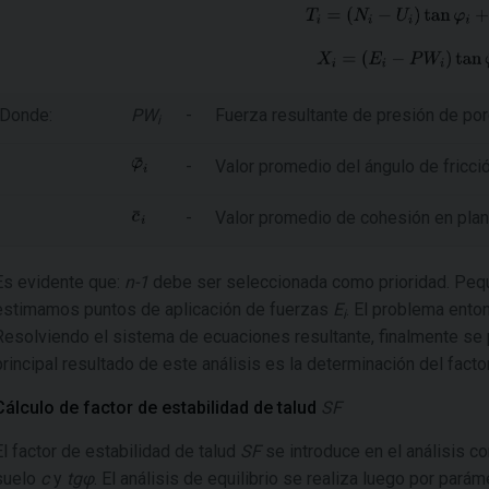
Donde:
PW
-
Fuerza resultante de presión de por
i
-
Valor promedio del ángulo de fricció
-
Valor promedio de cohesión en plan
Es evidente que:
n-1
debe ser seleccionada como prioridad. Pequ
estimamos puntos de aplicación de fuerzas
E
. El problema ent
i
Resolviendo el sistema de ecuaciones resultante, finalmente se p
principal resultado de este análisis es la determinación del fact
Cálculo de factor de estabilidad de talud
SF
El factor de estabilidad de talud
SF
se introduce en el análisis c
suelo
c
y
tgφ
. El análisis de equilibrio se realiza luego por pará