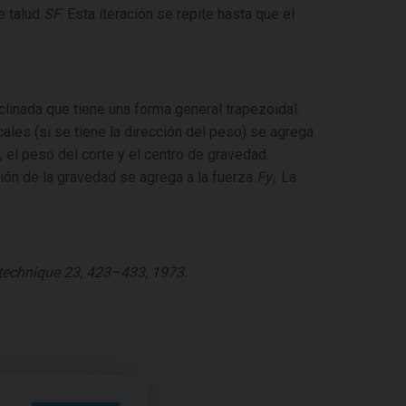
e talud
SF
. Esta iteración se repite hasta que el
nclinada que tiene una forma general trapezoidal.
ales (si se tiene la dirección del peso) se agrega
el peso del corte y el centro de gravedad.
ión de la gravedad se agrega a la fuerza
Fy
. La
i
otechnique 23, 423–433, 1973.