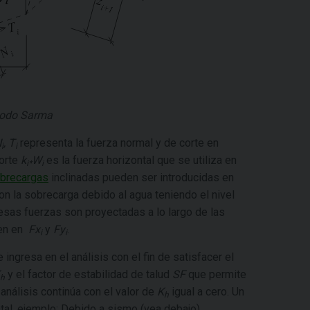
todo Sarma
N
,
T
representa la fuerza normal y de corte en
i
i
corte
k
W
es la fuerza horizontal que se utiliza en
i*
i
brecargas
inclinadas pueden ser introducidas en
on la sobrecarga debido al agua teniendo el nivel
esas fuerzas son proyectadas a lo largo de las
men en
Fx
y
Fy
.
i
i
 ingresa en el análisis con el fin de satisfacer el
y el factor de estabilidad de talud
SF
que permite
h
análisis continúa con el valor de
K
igual a cero. Un
h
tal, ejemplo: Debido a sismo (vea debajo).