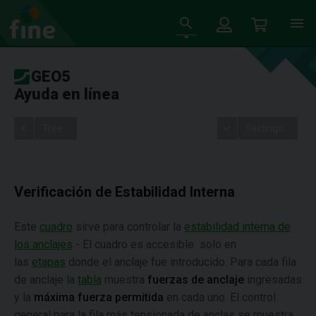
GEO5
Ayuda en línea
Tree
Settings
Verificación de Estabilidad Interna
Este
cuadro
sirve para controlar la
estabilidad interna de
los anclajes
- El cuadro es accesible solo en
las
etapas
donde el anclaje fue introducido. Para cada fila
de anclaje la
tabla
muestra
fuerzas de anclaje
ingresadas
y la
máxima fuerza permitida
en cada uno. El control
general para la fila más tensionada de anclas se muestra