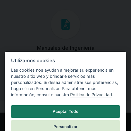
Manuales de Ingeniería
Utilizamos cookies
Descargue los Manuales de Ingeniería con las teorías y
explicaciones prácticas del uso de software.
Las cookies nos ayudan a mejorar su experiencia en
nuestro sitio web y brindarle servicios más
personalizados. Si desea administrar sus preferencias,
haga clic en Personalizar. Para obtener más
información, consulte nuestra
Política de Privacidad
.
Aceptar Todo
Personalizar
© Fine spol. s r.o.