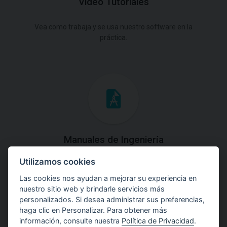
Video Tutoriales
Vea como trabaja y se usa nuestro software en la
práctica.
Manuales de Ingeniería
Utilizamos cookies
Descargue los Manuales de Ingeniería con las teorías y
explicaciones prácticas del uso de software.
Las cookies nos ayudan a mejorar su experiencia en
nuestro sitio web y brindarle servicios más
personalizados. Si desea administrar sus preferencias,
haga clic en Personalizar. Para obtener más
información, consulte nuestra
Política de Privacidad
.