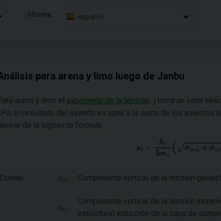
Idioma:
español
Análisis para arena y limo luego de Janbu
Para arena y limo el
exponente de la tensión
j
toma un valor alred
kPa
,
el resultado del asiento es igual a la suma de los asientos 
derivar de la siguiente fórmula:
Donde:
σ
Componente vertical de la tensión geoestá
or, i
Componente vertical de la tensión increme
σ
z, i
estructura) inducción de la capa de comp