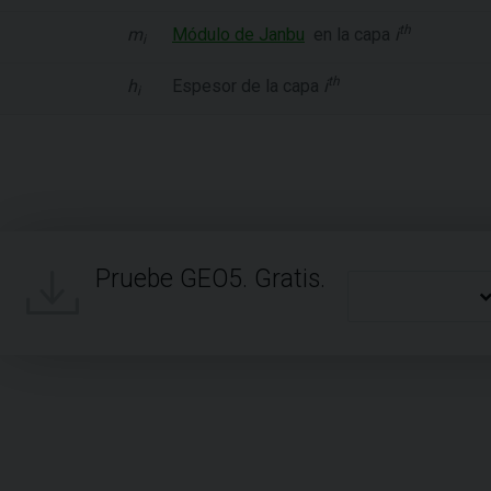
th
m
Módulo de Janbu
en
la capa
i
i
th
h
Espesor
de la capa
i
i
Pruebe GEO5. Gratis.