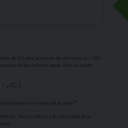
edor de 0,5; para la tensión de referencia
σ
=
100
r
parciales de las distintas capas. Esto se puede
th
tica original en el medio de la capa
i
ntal (ej. Tensión debido a la sobrecarga de la
resión