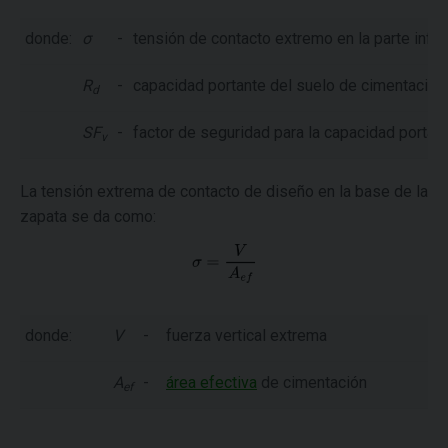
donde:
σ
-
tensión de contacto extremo en la parte infer
R
-
capacidad portante del suelo de cimentación
d
SF
-
factor de seguridad para la capacidad portante
v
La tensión extrema de contacto de diseño en la base de la
zapata se da como:
donde:
V
-
fuerza vertical extrema
A
-
área efectiva
de cimentación
ef