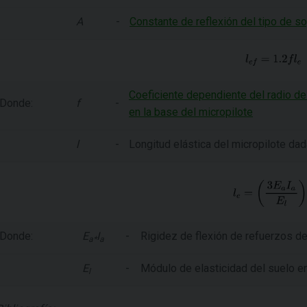
A
-
Constante de reflexión del tipo de so
Coeficiente dependiente del radio de
Donde:
f
-
en la base del micropilote
l
-
Longitud elástica del micropilote dad
Donde:
E
I
-
Rigidez de flexión de refuerzos d
a*
a
E
-
Módulo de elasticidad del suelo en
l