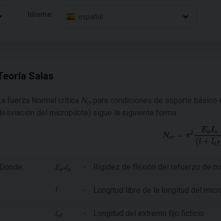
Idioma:
español
Teoría Salas
La fuerza Normal crítica
N
para condiciones de soporte básico e
cr
desviación del micropilote) sigue la siguiente forma:
Donde:
E
I
-
Rigidez de flexión del refuerzo de m
a*
a
l
-
Longitud libre de la longitud del micr
I
-
Longitud del extremo fijo ficticio
ef