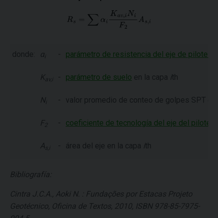
donde:
α
-
parámetro de resistencia del eje de pilotes
e
i
K
-
parámetro de suelo
en la capa
i
th
av,i
N
-
valor promedio de conteo de golpes SPT en
i
F
-
coeficiente de tecnología del eje del pilote
2
A
-
área del eje en la capa
i
th
s,i
Bibliografía:
Cintra J.C.A., Aoki N. : Fundações por Estacas Projeto
Geotécnico, Oficina de Textos, 2010, ISBN 978-85-7975-