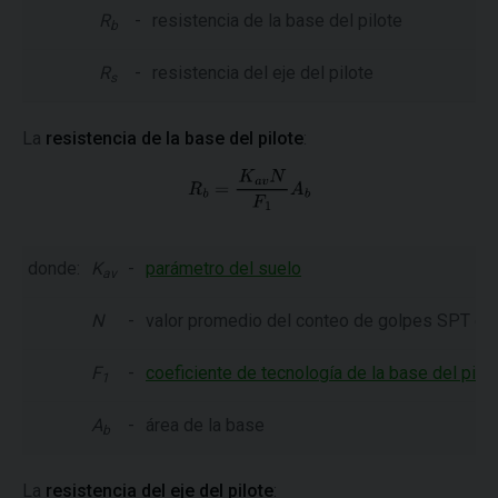
R
-
resistencia de la base del pilote
b
R
-
resistencia del eje del pilote
s
La
resistencia de la base del pilote
:
donde:
K
-
parámetro del suelo
av
N
-
valor promedio del conteo de golpes SPT en e
F
-
coeficiente de tecnología de la base del pilo
1
A
-
área de la base
b
La
resistencia del eje del pilote
: