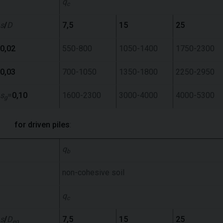
q
c
s
/
D
7,5
15
25
0,02
550-800
1050-1400
1750-2300
0,03
700-1050
1350-1800
2250-2950
s
=
0,10
1600-2300
3000-4000
4000-5300
g
for driven piles
:
q
b
non-cohesive soil
q
c
s
/
D
7,5
15
25
eq