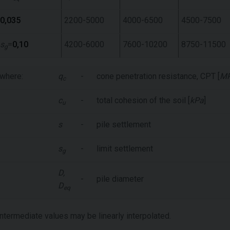
0,035
2200-5000
4000-6500
4500-7500
s
=
0,10
4200-6000
7600-10200
8750-11500
g
where:
q
-
cone penetration resistance, CPT [
M
c
c
-
total cohesion of the soil [
kPa
]
u
s
-
pile settlement
s
-
limit settlement
g
D,
-
pile diameter
D
eq
Intermediate values may be linearly interpolated.