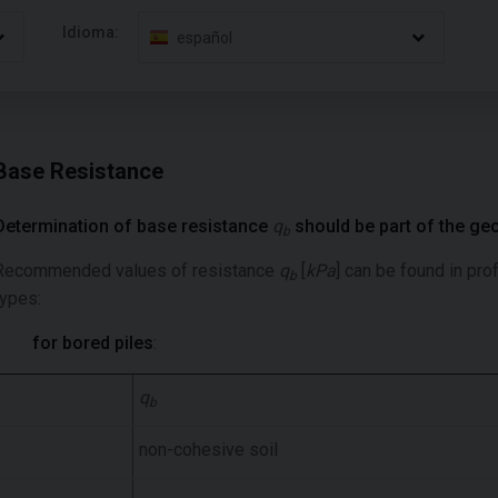
Idioma:
español
Base Resistance
Determination of base resistance
q
should be part of the geo
b
Recommended values of resistance
q
[
kPa
] can be found in prof
b
types:
for bored piles
:
q
b
non-cohesive soil