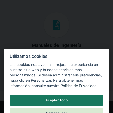
Manuales de Ingeniería
Utilizamos cookies
Descargue los Manuales de Ingeniería con las teorías y
explicaciones prácticas del uso de software.
Las cookies nos ayudan a mejorar su experiencia en
nuestro sitio web y brindarle servicios más
personalizados. Si desea administrar sus preferencias,
haga clic en Personalizar. Para obtener más
información, consulte nuestra
Política de Privacidad
.
Aceptar Todo