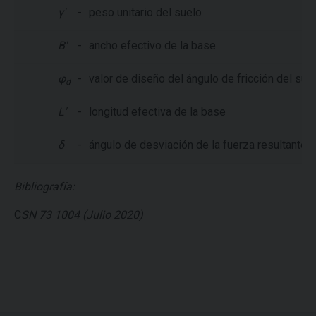
γ'
-
peso unitario del suelo
B'
-
ancho efectivo de la base
φ
-
valor de diseño del ángulo de fricción del sue
d
L'
-
longitud efectiva de la base
δ
-
ángulo de desviación de la fuerza resultante r
Bibliografía:
C
SN 73 1004 (Julio 2020)