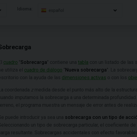
Idioma:
español
Sobrecarga
El
cuadro
"
Sobrecarga
" contiene una
tabla
con un listado de las 
se utiliza el
cuadro de diálogo
"
Nueva sobrecarga
". La sobreca
escritorio con la ayuda de las
dimensiones activas
o con los
obje
La coordenada
z
medida desde el punto más alto de la estructura 
cuando imputamos la sobrecarga a una determinada profundidad. 
terreno, el programa muestra un mensaje de error antes de realiza
Se puede introducir ya sea una
sobrecarga con un tipo de acció
Seleccionando un tipo de sobrecarga particular, el coeficiente de
carga resultante. Sobrecargas accidentales con efecto favorable