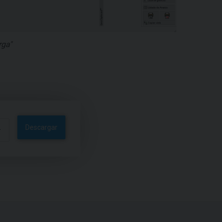
rga"
Descargar