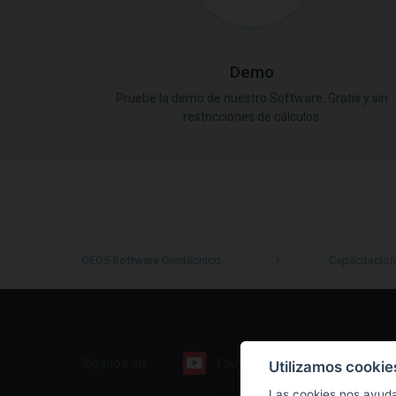
Demo
Pruebe la demo de nuestro Software. Gratis y sin
restricciones de cálculos.
GEO5 Software Geotécnico
Capacitación
Síganos en:
Youtube
Facebook
Utilizamos cookie
Las cookies nos ayuda