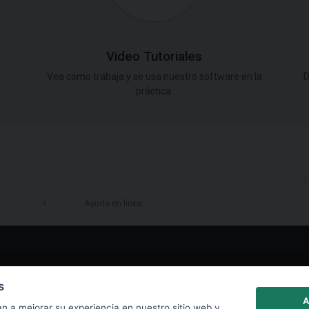
Video Tutoriales
Vea como trabaja y se usa nuestro software en la
D
práctica.
Ayuda en línea
LinkedIn
s
A
n a mejorar su experiencia en nuestro sitio web y