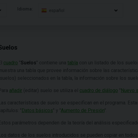
Idioma:
español
Suelos
El
cuadro
"
Suelos
"
contiene una
tabla
con un listado de los suelo
muestra una tabla que provee información sobre las característi
(suelos) seleccionados en la tabla, la información sobre los sue
Para
añadir
(editar) suelo se utiliza el
cuadro de diálogo
"
Nuevo s
Las características de suelo se especifican en el programa. Esta
capítulos: "
Datos básicos
" y "
Aumento de Presión
".
Estos parámetros dependen de la teoría del análisis especificado
Los datos de los suelos introducidos se pueden copiar en todos