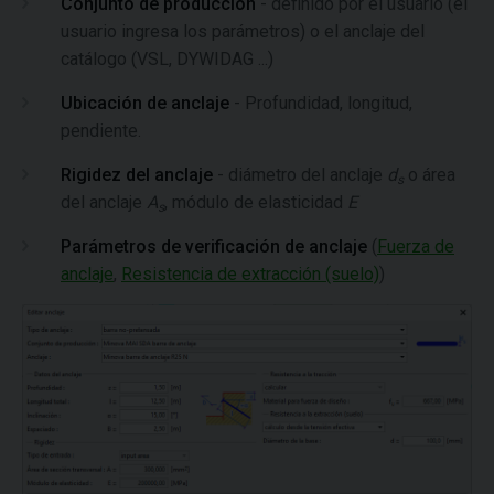
Conjunto de producción
- definido por el usuario (el
usuario ingresa los parámetros) o el anclaje del
catálogo (VSL, DYWIDAG ...)
Ubicación de anclaje
- Profundidad, longitud,
pendiente.
Rigidez del anclaje
- diámetro del anclaje
d
o área
s
del anclaje
A
, módulo de elasticidad
E
s
Parámetros de verificación de anclaje
(
Fuerza de
anclaje
,
Resistencia de extracción (suelo)
)