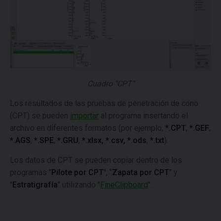
Cuadro "CPT"
Los resultados de las pruebas de penetración de cono
(CPT) se pueden
importar
al programa insertando el
archivo en diferentes formatos (por ejemplo,
*.CPT
,
*.GEF
,
*.AGS
,
*.SPE
,
*.GRU
,
*.xlsx, *.csv, *.ods
,
*.txt
).
Los datos de CPT se pueden copiar dentro de los
programas "
Pilote por CPT
", "
Zapata por CPT
" y
"
Estratigrafía
" utilizando "
FineClipboard
".