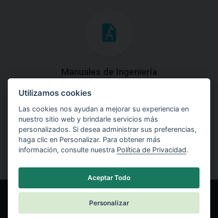
Manuales de Ingeniería
Utilizamos cookies
Descargue los Manuales de Ingeniería con las teorías y
explicaciones prácticas del uso de software.
Las cookies nos ayudan a mejorar su experiencia en
nuestro sitio web y brindarle servicios más
personalizados. Si desea administrar sus preferencias,
haga clic en Personalizar. Para obtener más
información, consulte nuestra
Política de Privacidad
.
Aceptar Todo
Personalizar
© Fine spol. s r.o.