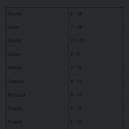
Basalto
3 - 18
Gneis
7 - 16
Granito
11 - 21
Caliza
3 - 5
Mármol
7 - 12
Cuarcita
4 - 23
Arenisca
5 - 11
Esquito
5 - 12
Pizarra
2 - 17