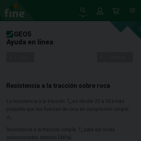
GEO5
Ayuda en línea
Tree
Settings
Resistencia a la tracción sobre roca
La resistencia a la tracción
T
es desde 20 a 30
x
más
e
pequeña que las fuerzas de roca en compresión simple
σ
.
c
Resistencia a la tracción simple
T
para las rocas
o
seleccionadas intactas [
MPa
].