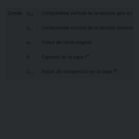
Donde:
σ
-
Componente vertical de la tensión geo-estáti
or,i
σ
-
Componente vertical de la tensión incrementa
z,i
e
-
Índice de vacío original
0
th
h
-
Espesor
de la capa
i
i
th
C
-
Índice de compresión en la capa
i
c,i