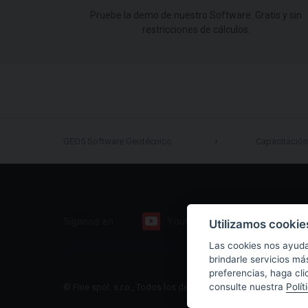
Pruebe la demo de nuestro Software. Gratis y sin
restricciones de cálculos.
GEO5 Software Geotécnico
Capacitación
Síganos en:
Youtube
Facebook
Utilizamos cookie
Las cookies nos ayuda
brindarle servicios má
preferencias, haga cli
consulte nuestra
Polít
© Fine spol. s r.o., Todos los derechos reservados |
Sitio web