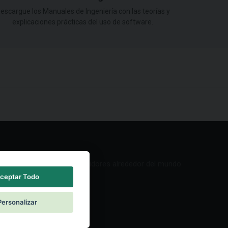
escargue los Manuales de Ingeniería con las teorías y
explicaciones prácticas del uso de software.
Red de Distribuidores alrededor del mundo
ceptar Todo
Personalizar
ntacto