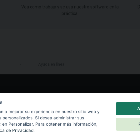
Vea como trabaja y se usa nuestro software en la
D
práctica.
Ayuda en línea
LinkedIn
s
A
n a mejorar su experiencia en nuestro sitio web y
s personalizados. Si desea administrar sus
c en Personalizar. Para obtener más información,
ica de Privacidad
.
|
Política de privacidad
|
Política de Cookies
|
End User License Agreement
|
Co