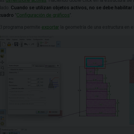
las
dimensione activas
. Haciendo doble click en la estructura se
dado.
Cuando se utilizan objetos activos, no se debe habilitar
cuadro
"
Configuración de gráficos
".
El programa permite
exportar
la geometría de una estructura en e