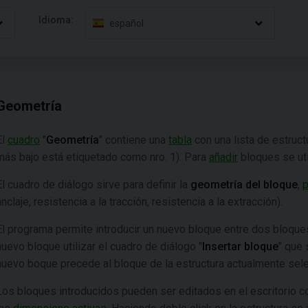
Idioma:
español
Geometría
El
cuadro
"
Geometría
" contiene una
tabla
con una lista de estruc
más bajo está etiquetado como nro. 1). Para
añadir
bloques se uti
El cuadro de diálogo sirve para definir la
geometría del bloque
,
p
anclaje, resistencia a la tracción, resistencia a la extracción).
El programa permite introducir un nuevo bloque entre dos bloques
nuevo bloque utilizar el cuadro de diálogo "
Insertar bloque
" que 
nuevo boque precede al bloque de la estructura actualmente sel
Los bloques introducidos pueden ser editados en el escritorio c