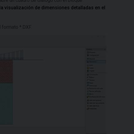
 abre un cuadro de diálogo con el bloque
 la visualización de dimensiones detalladas en el
l formato *.DXF.