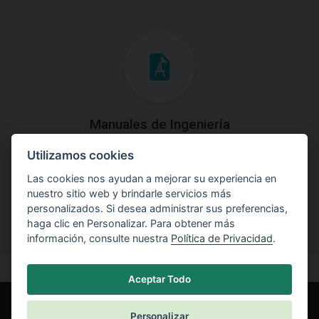
Manuales de Ingeniería
Utilizamos cookies
Descargue los Manuales de Ingeniería con las teorías y
explicaciones prácticas del uso de software.
Las cookies nos ayudan a mejorar su experiencia en
nuestro sitio web y brindarle servicios más
personalizados. Si desea administrar sus preferencias,
haga clic en Personalizar. Para obtener más
información, consulte nuestra
Política de Privacidad
.
Aceptar Todo
Personalizar