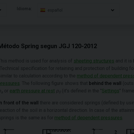
Idioma:
español
Método Spring segun JGJ 120-2012
This method is used for analysis of
sheeting structures
and it is
(Technical specification for retaining and protection of building fo
similar to calculation according to the
method of dependent pres
pressures
. The following figure shows that
behind the wall
(outsi
p
or
earth pressure at rest
p
(it's defined in the "
Settings
" frame
a
0
In front of the wall
there are considered springs (defined by usi
reaction of the soil in a horizontal direction. In case of the attai
springs is the same as for
method of dependent pressures
.