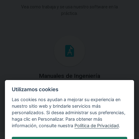
Vea como trabaja y se usa nuestro software en la
práctica.
Manuales de Ingeniería
Utilizamos cookies
Descargue los Manuales de Ingeniería con las teorías y
explicaciones prácticas del uso de software.
Las cookies nos ayudan a mejorar su experiencia en
nuestro sitio web y brindarle servicios más
personalizados. Si desea administrar sus preferencias,
haga clic en Personalizar. Para obtener más
información, consulte nuestra
Política de Privacidad
.