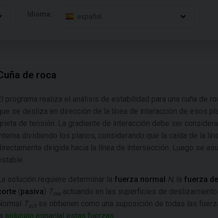
Idioma:
español
Cuña de roca
El programa realiza el análisis de estabilidad para una cuña de r
que se desliza en dirección de la línea de interacción de esos p
grieta de tensión. La gradiente de interacción debe ser conside
interna dividiendo los planos, considerando que la caída de la l
directamente dirigida hacia la línea de intersección. Luego se a
estable.
La solución requiere determinar la
fuerza normal
N
, la
fuerza de
corte
(
pasiva
)
T
actuando en las superficies de deslizamient
res
Normal
T
se obtienen como una suposición de todas las fuerzas
act
la
solución espacial estas fuerzas
.