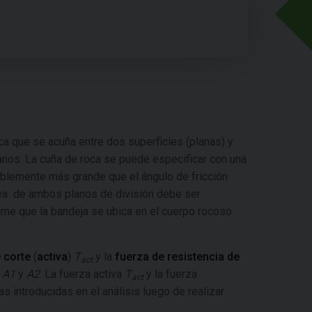
oca que se acuña entre dos superficies (planas) y
lanos. La cuña de roca se puede especificar con una
rablemente más grande que el ángulo de fricción
ínea de ambos planos de división debe ser
sume que la bandeja se ubica en el cuerpo rocoso
 corte
(
activa
)
T
y la
fuerza de resistencia de
act
o
A1
y
A2
. La fuerza activa
T
y la fuerza
act
 introducidas en el análisis luego de realizar