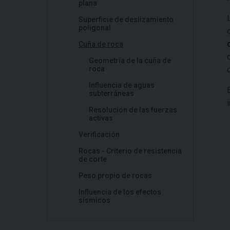
plana
Superficie de deslizamiento
poligonal
Cuña de roca
Geometría de la cuña de
roca
Influencia de aguas
subterráneas
Resolución de las fuerzas
activas
Verificación
Rocas - Criterio de resistencia
de corte
Peso propio de rocas
Influencia de los efectos
sísmicos