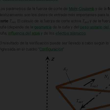
Los parámetros de la fuerza de corte de
Mohr-Coulomb
y de la
f
deslizamiento son los datos de entrada más importantes para la
corte
T
. El cálculo de la fuerza de corte activa
T
y de la fue
res
act
cuña (depende de la
geometría
de la cuña y del
peso unitario del
cuña,
influencia del agua
y de los
efectos sísmicos
.
El resultado de la verificación puede ser llevado a cabo según l
ingresada en el cuadro "
Configuración
"