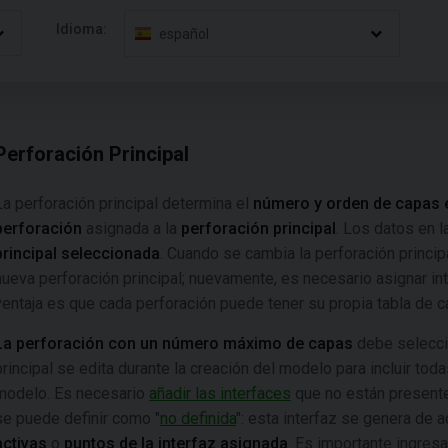
Idioma:
español
Perforación Principal
La perforación principal determina el
número y orden de capas 
perforación
asignada a la
perforación principal
. Los datos en l
principal seleccionada
. Cuando se cambia la perforación princip
nueva perforación principal; nuevamente, es necesario asignar int
ventaja es que cada perforación puede tener su propia tabla de c
La perforación con un número máximo de capas
debe seleccio
principal se edita durante la creación del modelo para incluir to
modelo. Es necesario
añadir las interfaces
que no están presentes
se puede definir como "
no definida
": esta interfaz se genera de
activas
o
puntos de la interfaz asignada
. Es importante ingresa