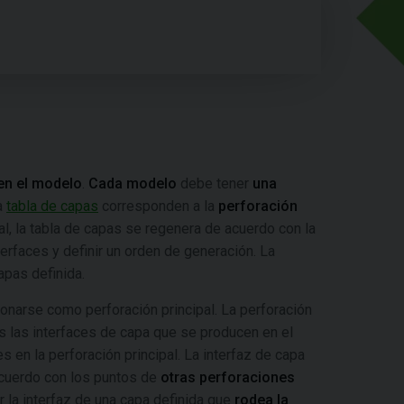
en el modelo
.
Cada modelo
debe tener
una
a
tabla de capas
corresponden a la
perforación
al, la tabla de capas se regenera de acuerdo con la
erfaces y definir un orden de generación. La
apas definida.
narse como perforación principal. La perforación
das las interfaces de capa que se producen en el
 en la perforación principal. La interfaz de capa
 acuerdo con los puntos de
otras perforaciones
r la interfaz de una capa definida que
rodea la