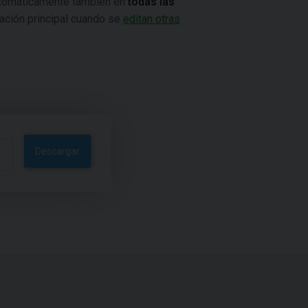
automáticamente también en
todas las
ración principal cuando se
editan otras
Descargar