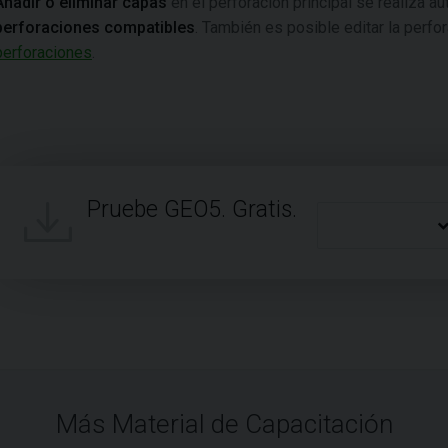
Añadir o eliminar capas
en el perforación principal se realiza 
perforaciones compatibles
. También es posible editar la perfo
perforaciones
.
Pruebe GEO5. Gratis.
Más Material de Capacitación