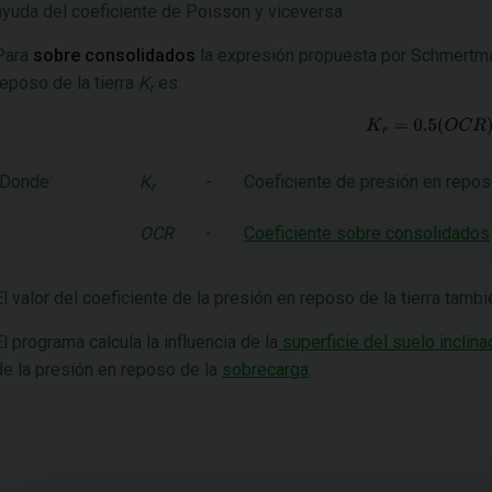
ayuda del coeficiente de Poisson y viceversa
Para
sobre consolidados
la expresión propuesta por
Schmertm
reposo de la tierra
K
es:
r
Donde:
K
-
Coeficiente de presión en reposo
r
OCR
-
Coeficiente sobre consolidados
El valor del coeficiente de la presión en reposo de la tierra tam
El programa calcula la influencia de la
superficie del suelo inclina
de la presión en reposo de la
sobrecarga
.