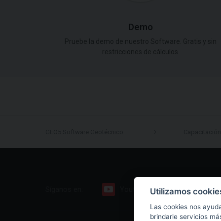
Demo
Pruebe la demo de nuestro Software. Gratis y sin
restricciones de cálculos.
GEO5 Software Geotécnico
Capacitación
Síganos en:
Youtube
Facebook
Utilizamos cookie
Las cookies nos ayuda
brindarle servicios má