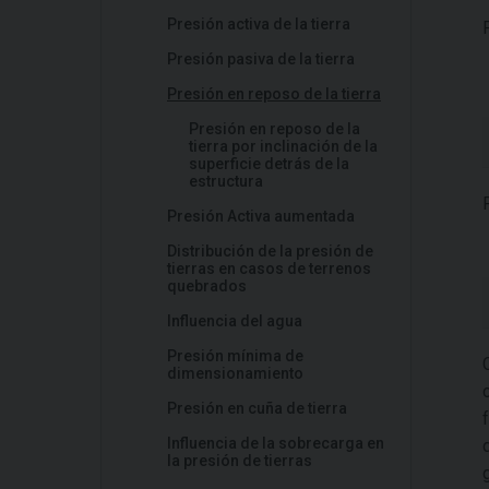
Presión activa de la tierra
Presión pasiva de la tierra
Presión en reposo de la tierra
Presión en reposo de la
tierra por inclinación de la
superficie detrás de la
estructura
Presión Activa aumentada
Distribución de la presión de
tierras en casos de terrenos
quebrados
Influencia del agua
Presión mínima de
dimensionamiento
Presión en cuña de tierra
Influencia de la sobrecarga en
la presión de tierras