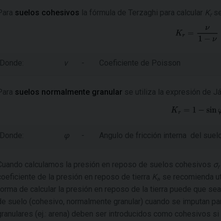
Para
suelos cohesivos
la fórmula de Terzaghi para calcular
K
se
r
Donde:
ν
-
Coeficiente de Poisson
Para
suelos normalmente granular
se utiliza la expresión de Já
Donde:
φ
-
Angulo de fricción interna del suel
Cuando calculamos la presión en reposo de suelos cohesivos
σ
r
coeficiente de la presión en reposo de tierra
K
, se recomienda ut
r
forma de calcular la presión en reposo de la tierra puede que sea 
de suelo (cohesivo, normalmente granular) cuando se imputan pa
granulares (ej.: arena) deben ser introducidos como cohesivos si