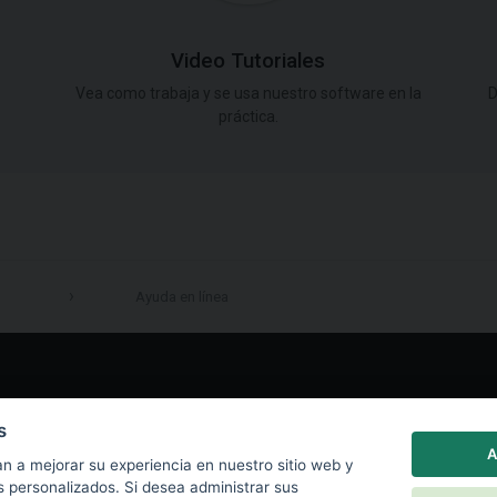
Video Tutoriales
Vea como trabaja y se usa nuestro software en la
D
práctica.
Ayuda en línea
LinkedIn
s
A
n a mejorar su experiencia en nuestro sitio web y
s personalizados. Si desea administrar sus