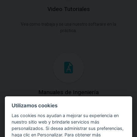
Video Tutoriales
Vea como trabaja y se usa nuestro software en la
práctica.
Manuales de Ingeniería
Utilizamos cookies
Descargue los Manuales de Ingeniería con las teorías y
explicaciones prácticas del uso de software.
Las cookies nos ayudan a mejorar su experiencia en
nuestro sitio web y brindarle servicios más
personalizados. Si desea administrar sus preferencias,
haga clic en Personalizar. Para obtener más