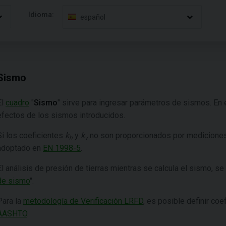
Idioma:
español
Sismo
El
cuadro
"
Sismo
" sirve para ingresar parámetros de sismos. En 
efectos de los sismos introducidos.
Si los coeficientes
k
y
k
no son proporcionados por mediciones
h
v
adoptado en
EN 1998-5
.
El análisis de presión de tierras mientras se calcula el sismo, se 
de sismo
".
Para la
metodología de Verificación LRFD
, es posible definir coe
AASHTO
.