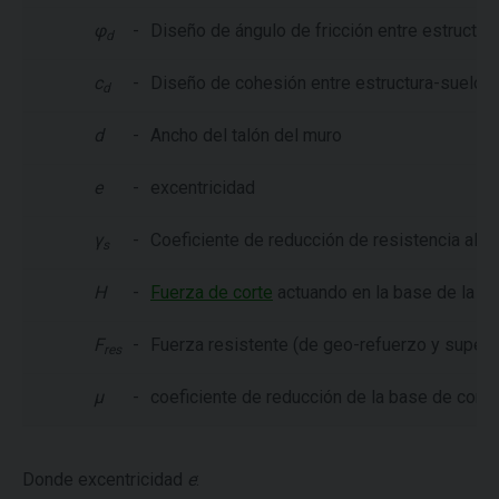
φ
-
Diseño de ángulo de fricción entre estructur
d
c
-
Diseño de cohesión entre estructura-suelo
d
d
-
Ancho del talón del muro
e
-
excentricidad
γ
-
Coeficiente de reducción de resistencia al d
s
H
-
Fuerza de corte
actuando en la base de la za
F
-
Fuerza resistente (de geo-refuerzo y superp
res
µ
-
coeficiente de reducción de la base de conta
Donde excentricidad
e
: