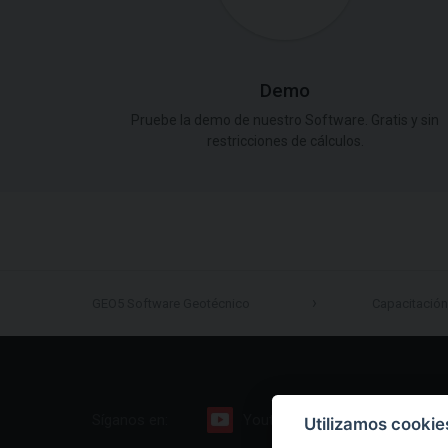
Demo
Pruebe la demo de nuestro Software. Gratis y sin
restricciones de cálculos.
GEO5 Software Geotécnico
Capacitación
Síganos en:
Youtube
Facebook
Utilizamos cookie