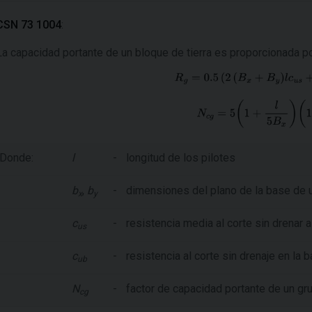
CSN 73 1004
:
La capacidad portante de un bloque de tierra es proporcionada po
Donde:
l
-
longitud de los pilotes
b
,
b
-
dimensiones del plano de la base de u
x
y
c
-
resistencia media al corte sin drenar a 
us
c
-
resistencia al corte sin drenaje en la 
ub
N
-
factor de capacidad portante de un g
cg