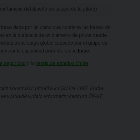
r tamaño del diseño de la tapa de la pilote)
u base dada por un plano que contiene las bases de
as en la distancia de un diámetro de pilote desde
ometida a una carga global causado por el grupo de
to
y por la capacidad portante en su
base
.
de seguridad
o la
teoría de estados límite
.
ch konstrukcí: příručka k CSN EN 1997. Praha:
ve výstavbě vydalo Informační centrum ČKAIT,