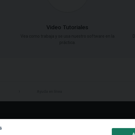
Video Tutoriales
Vea como trabaja y se usa nuestro software en la
D
práctica.
Ayuda en línea
LinkedIn
s
A