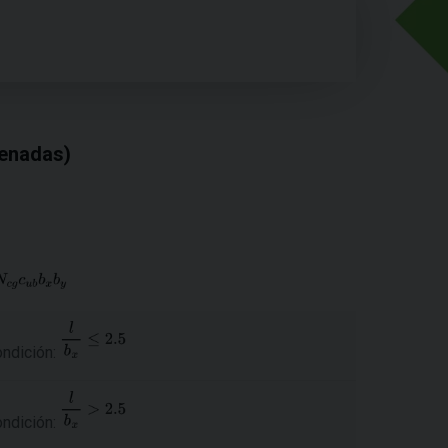
renadas)
ondición:
ondición: