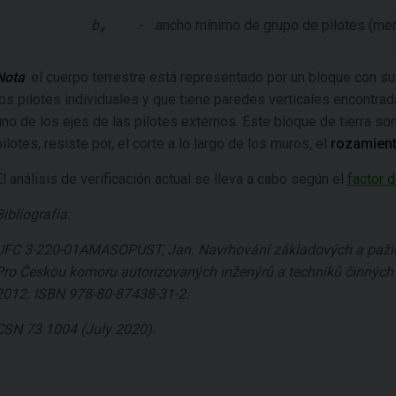
b
-
ancho mínimo de grupo de pilotes (meno
x
Nota
: el cuerpo terrestre está representado por un bloque con s
los pilotes individuales y que tiene paredes verticales encontrad
uno de los ejes de las pilotes externos. Este bloque de tierra s
pilotes, resiste por, el corte a lo largo de los muros, el
rozamien
El análisis de verificación actual se lleva a cabo según el
factor 
Bibliografía:
UFC 3-220-01AMASOPUST, Jan. Navrhování základových a pažicí
Pro Českou komoru autorizovaných inženýrů a techniků činných 
2012. ISBN 978-80-87438-31-2.
CSN 73 1004 (July 2020).