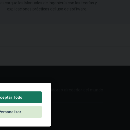
escargue los Manuales de Ingeniería con las teorías y
explicaciones prácticas del uso de software.
Red de Distribuidores alrededor del mundo
ceptar Todo
Personalizar
ntacto