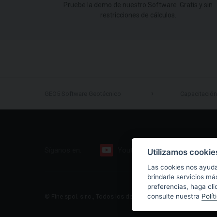
Pruebe la demo de nuestro Software. Gratis y sin
restricciones de cálculos.
GEO5 Software Geotécnico
Capacitación
Síganos en:
Youtube
Facebook
Utilizamos cookie
Las cookies nos ayuda
brindarle servicios má
preferencias, haga cli
consulte nuestra
Polít
© Fine spol. s r.o., Todos los derechos reservados |
Sitio web