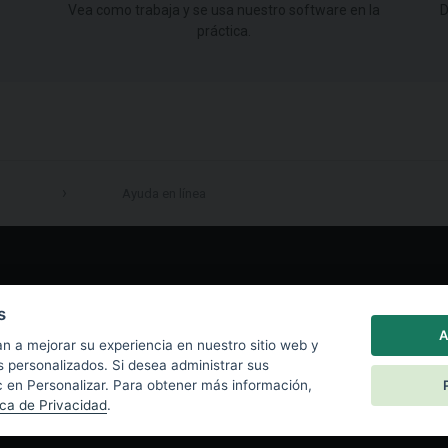
Vea como trabaja y se usa nuestro software en la
D
práctica.
Ayuda en línea
LinkedIn
s
A
n a mejorar su experiencia en nuestro sitio web y
s personalizados. Si desea administrar sus
c en Personalizar. Para obtener más información,
ica de Privacidad
.
|
Política de privacidad
|
Política de Cookies
|
End User License Agreement
|
Co