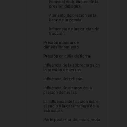
Especial distribución de la
presión del agua
Aumento de presión en la
base de la zapata
Influencia de las grietas de
tracción
Presión mínima de
dimensionamiento
Presión en cuña de tierra
Influencia de la sobrecarga en
la presión de tierras
Influencia del relleno
Influencia de sismos en la
presión de tierras
La influencia de fricción entre
el suelo y la cara trasera de la
estructura
Parte posterior del muro recta