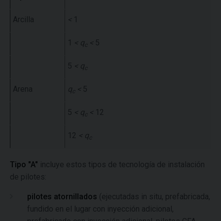
Arcilla
<
1
1
< q
<
5
c
5
< q
c
Arena
q
<
5
c
5
< q
<
12
c
12
< q
c
Tipo "A"
incluye estos tipos de tecnología de instalación
de pilotes:
pilotes atornillados
(ejecutadas in situ, prefabricada,
fundido en el lugar con inyección adicional,