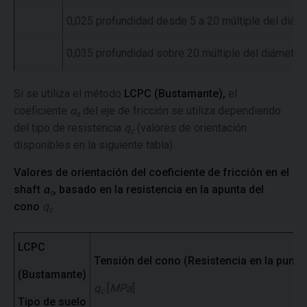
0,025 profundidad desde 5 a 20 múltiple del diáme
0,035 profundidad sobre 20 múltiple del diámetro 
Si se utiliza el método
LCPC (Bustamante),
el
coeficiente
α
del eje de fricción se utiliza dependiendo
s
del tipo de resistencia
q
(valores de orientación
c
disponibles en la siguiente tabla).
Valores de orientación del coeficiente de fricción en el
shaft
α
, basado en la resistencia en la apunta del
s
cono
q
c
LCPC
Tensión del cono (Resistencia en la punta
(Bustamante)
q
[
MPa
]
c
Tipo de suelo