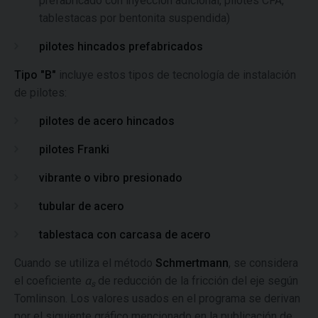
prefabricado con inyección adicional, pilotes CFA,
tablestacas por bentonita suspendida)
pilotes hincados prefabricados
Tipo "B"
incluye estos tipos de tecnología de instalación
de pilotes:
pilotes de acero hincados
pilotes Franki
vibrante o vibro presionado
tubular de acero
tablestaca con carcasa de acero
Cuando se utiliza el método
Schmertmann
, se considera
el coeficiente
α
de reducción de la fricción del eje según
s
Tomlinson. Los valores usados en el programa se derivan
por el siguiente gráfico mencionado en la publicación de