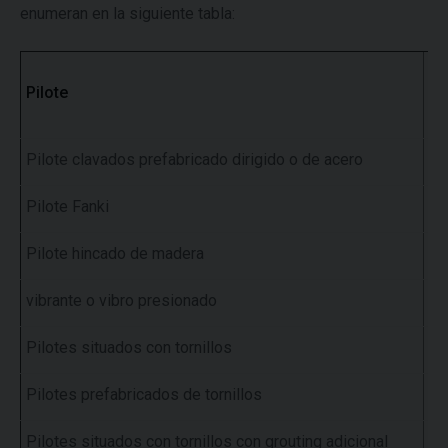
enumeran en la siguiente tabla:
NE
Pilote
α
s
Pilote clavados prefabricado dirigido o de acero
0,
Pilote Fanki
0,
Pilote hincado de madera
0,
vibrante o vibro presionado
0,
Pilotes situados con tornillos
0,
Pilotes prefabricados de tornillos
0,
Pilotes situados con tornillos con grouting adicional
0,