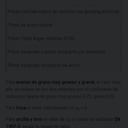
Pilotes prefabricados de tornillos con grouting adicional
0,
Pilote de acero tubular
0,
Pilote Flight Auger continuo (CFA)
0,
Pilote excavado o pilote recubierto por bentonita
0,
Pilote excavado recubierto de acero
0,
Para
arenas de grano muy grueso y gravel
, el valor mas
alto se reduce en los dos métodos por el coeficiente de
reducción (arena de grano muy grueso 0,75, gravel 0,5).
Para
fosa
el valor considerado es
α
= 0.
s
Para
arcilla y limo
el valor de
α
se toma del estándar
EN
s
1997-2
. según la siguiente tabla: