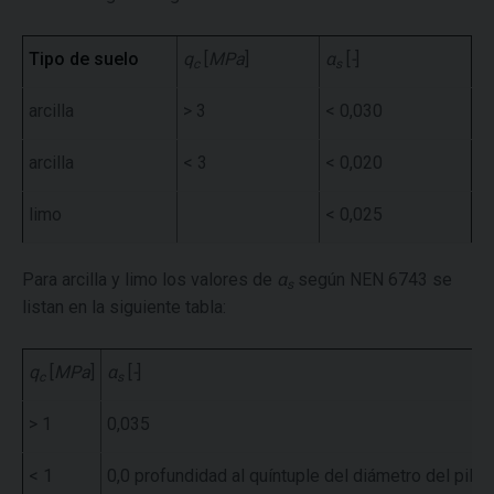
Tipo de suelo
q
[
MPa
]
α
[
-
]
c
s
arcilla
> 3
< 0,030
arcilla
< 3
< 0,020
limo
< 0,025
Para arcilla y limo los valores de
α
según NEN 6743 se
s
listan en la siguiente tabla:
q
[
MPa
]
α
[
-
]
c
s
>
1
0,035
< 1
0,0 profundidad al quíntuple del diámetro del pilot