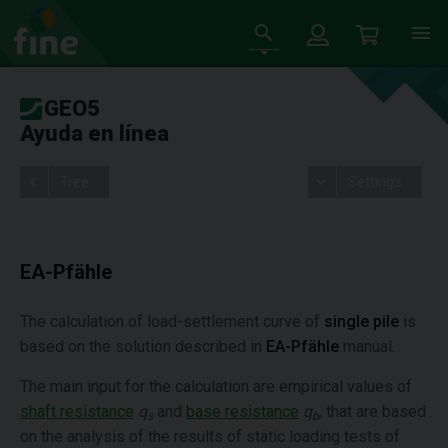
GEO5
Ayuda en línea
Tree
Settings
EA-Pfähle
The calculation of load-settlement curve of
single pile
is
based on the solution described in
EA-Pfähle
manual.
The main input for the calculation are empirical values of
shaft resistance
q
and
base resistance
q
, that are based
s
b
on the analysis of the results of static loading tests of