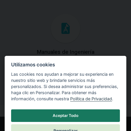
Manuales de Ingeniería
Utilizamos cookies
Descargue los Manuales de Ingeniería con las teorías y
explicaciones prácticas del uso de software.
Las cookies nos ayudan a mejorar su experiencia en
nuestro sitio web y brindarle servicios más
personalizados. Si desea administrar sus preferencias,
haga clic en Personalizar. Para obtener más
información, consulte nuestra
Política de Privacidad
.
Aceptar Todo
Personalizar