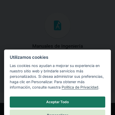
Manuales de Ingeniería
Utilizamos cookies
Descargue los Manuales de Ingeniería con las teorías y
explicaciones prácticas del uso de software.
Las cookies nos ayudan a mejorar su experiencia en
nuestro sitio web y brindarle servicios más
personalizados. Si desea administrar sus preferencias,
haga clic en Personalizar. Para obtener más
información, consulte nuestra
Política de Privacidad
.
Aceptar Todo