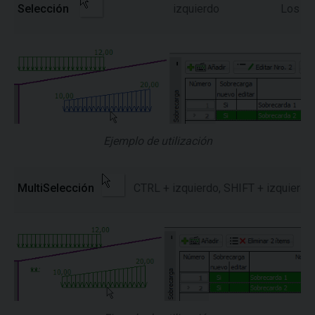
Selección
izquierdo
Los
ob
Ejemplo de utilización
MultiSelección
CTRL + izquierdo, SHIFT + izquierdo