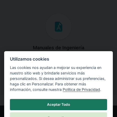
Manuales de Ingeniería
Utilizamos cookies
Descargue los Manuales de Ingeniería con las teorías y
explicaciones prácticas del uso de software.
Las cookies nos ayudan a mejorar su experiencia en
nuestro sitio web y brindarle servicios más
personalizados. Si desea administrar sus preferencias,
haga clic en Personalizar. Para obtener más
información, consulte nuestra
Política de Privacidad
.
Aceptar Todo