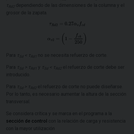
τ
dependiendo de las dimensiones de la columna y el
Rd2
grosor de la zapata.
Para
τ
< τ
no se necesita refuerzo de corte.
Sd
Rd1
Para
τ
> τ
y
τ
< τ
el refuerzo de corte debe ser
Sd
Rd1
Sd
Rd2
introducido.
Para
τ
> τ
el refuerzo de corte no puede diseñarse.
Sd
Rd2
Por lo tanto, es necesario aumentar la altura de la sección
transversal.
Se considera crítica y se marca en el programa a la
sección de control
con la relación de carga y resistencia
con la mayor utilización