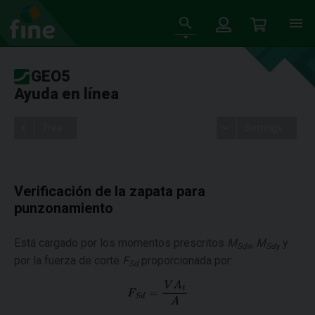
GEO5
Ayuda en línea
Tree
Settings
Verificación de la zapata para
punzonamiento
Está cargado por los momentos prescritos
M
,
M
y
Sdx
Sdy
por la fuerza de corte
F
proporcionada por:
Sd