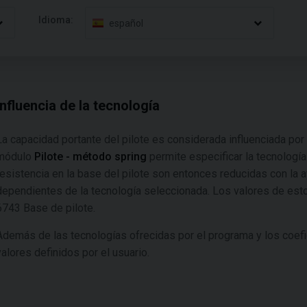
Idioma:
español
Influencia de la tecnología
La capacidad portante del pilote es considerada influenciada por l
módulo
Pilote - método spring
permite especificar la tecnología
resistencia en la base del pilote son entonces reducidas con la 
dependientes de la tecnología seleccionada. Los valores de est
6743 Base de pilote.
Además de las tecnologías ofrecidas por el programa y los coef
valores definidos por el usuario.