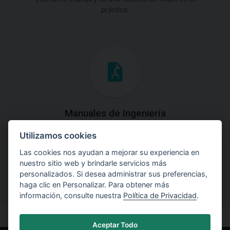
práctica.
Manuales de Ingeniería
Utilizamos cookies
Descargue los Manuales de Ingeniería con las teorías y
explicaciones prácticas del uso de software.
Las cookies nos ayudan a mejorar su experiencia en
nuestro sitio web y brindarle servicios más
personalizados. Si desea administrar sus preferencias,
haga clic en Personalizar. Para obtener más
información, consulte nuestra
Política de Privacidad
.
Aceptar Todo