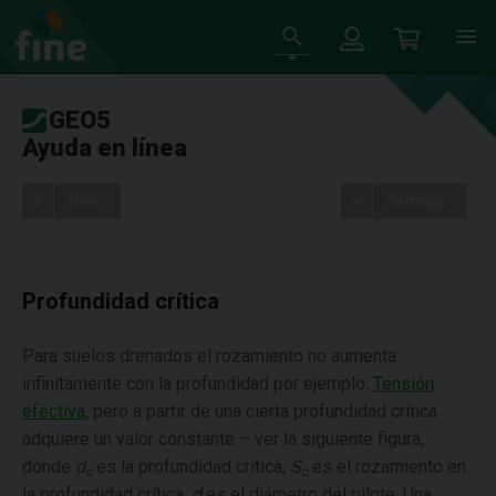
GEO5
Ayuda en línea
Tree
Settings
Profundidad crítica
Para suelos drenados el rozamiento no aumenta
infinitamente con la profundidad por ejemplo:
Tensión
efectiva
, pero a partir de una cierta profundidad crítica
adquiere un valor constante – ver la siguiente figura,
donde
d
es la profundidad crítica,
S
es el rozamiento en
c
c
la profundidad crítica,
d
es el diámetro del pilote. Una