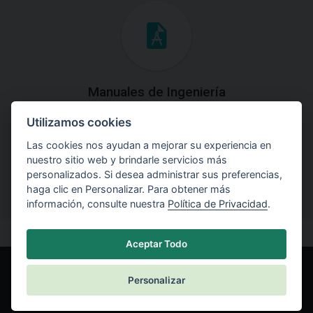
Manuales de Ingeniería
Utilizamos cookies
Descargue los Manuales de Ingeniería con las teorías y
explicaciones prácticas del uso de software.
Las cookies nos ayudan a mejorar su experiencia en
nuestro sitio web y brindarle servicios más
personalizados. Si desea administrar sus preferencias,
haga clic en Personalizar. Para obtener más
información, consulte nuestra
Política de Privacidad
.
Aceptar Todo
Personalizar
© Fine spol. s r.o.