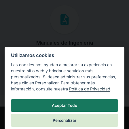
Manuales de Ingeniería
Utilizamos cookies
Descargue los Manuales de Ingeniería con las teorías y
explicaciones prácticas del uso de software.
Las cookies nos ayudan a mejorar su experiencia en
nuestro sitio web y brindarle servicios más
personalizados. Si desea administrar sus preferencias,
haga clic en Personalizar. Para obtener más
información, consulte nuestra
Política de Privacidad
.
Aceptar Todo
Personalizar
© Fine spol. s r.o.