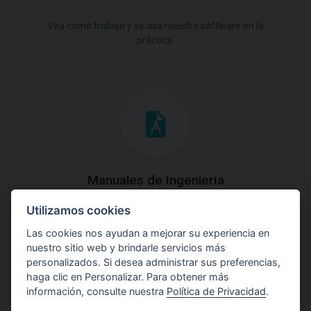
Vea como trabaja y se usa nuestro software en la
práctica.
Manuales de Ingeniería
Utilizamos cookies
Descargue los Manuales de Ingeniería con las teorías y
explicaciones prácticas del uso de software.
Las cookies nos ayudan a mejorar su experiencia en
nuestro sitio web y brindarle servicios más
personalizados. Si desea administrar sus preferencias,
haga clic en Personalizar. Para obtener más
información, consulte nuestra
Política de Privacidad
.